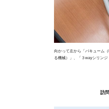
向かって左から「バキューム（
る機械）」、「３wayシリン
訪